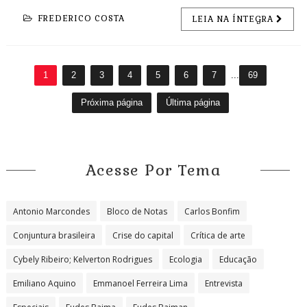
FREDERICO COSTA
LEIA NA ÍNTEGRA
1
2
3
4
5
6
7
...
69
Próxima página
Última página
Acesse Por Tema
Antonio Marcondes
Bloco de Notas
Carlos Bonfim
Conjuntura brasileira
Crise do capital
Crítica de arte
Cybely Ribeiro; Kelverton Rodrigues
Ecologia
Educação
Emiliano Aquino
Emmanoel Ferreira Lima
Entrevista