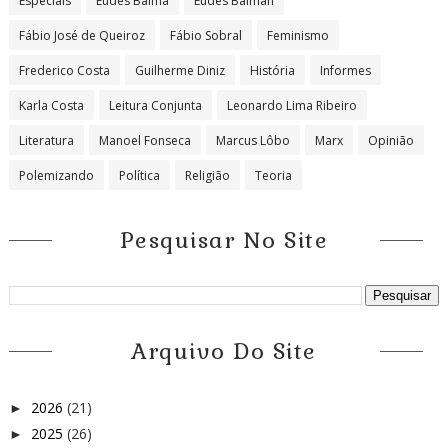
Especiais
Eudes Baima
Eudes Baiman
Fábio José de Queiroz
Fábio Sobral
Feminismo
Frederico Costa
Guilherme Diniz
História
Informes
Karla Costa
Leitura Conjunta
Leonardo Lima Ribeiro
Literatura
Manoel Fonseca
Marcus Lôbo
Marx
Opinião
Polemizando
Política
Religião
Teoria
Pesquisar No Site
Arquivo Do Site
2026
(21)
►
2025
(26)
►