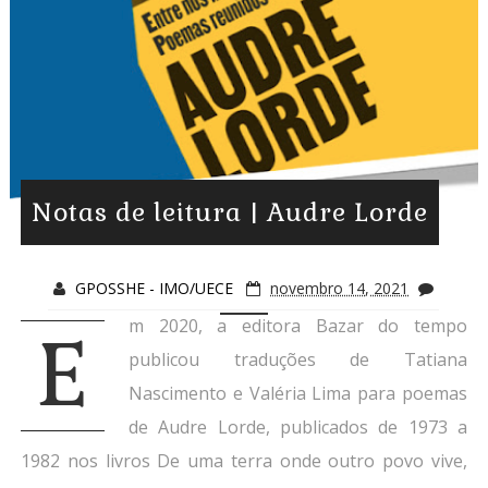
Notas de leitura | Audre Lorde
GPOSSHE - IMO/UECE
novembro 14, 2021
m 2020, a editora Bazar do tempo
E
publicou traduções de Tatiana
Nascimento e Valéria Lima para poemas
de Audre Lorde, publicados de 1973 a
1982 nos livros De uma terra onde outro povo vive,