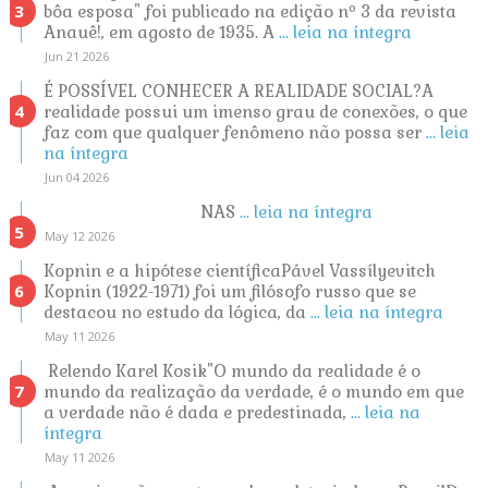
bôa esposa" foi publicado na edição nº 3 da revista
Anauê!, em agosto de 1935. A
... leia na íntegra
Jun 21 2026
É POSSÍVEL CONHECER A REALIDADE SOCIAL?A
realidade possui um imenso grau de conexões, o que
faz com que qualquer fenômeno não possa ser
... leia
na íntegra
Jun 04 2026
NAS
... leia na íntegra
May 12 2026
Kopnin e a hipótese científicaPável Vassílyevitch
Kopnin (1922-1971) foi um filósofo russo que se
destacou no estudo da lógica, da
... leia na íntegra
May 11 2026
Relendo Karel Kosik"O mundo da realidade é o
mundo da realização da verdade, é o mundo em que
a verdade não é dada e predestinada,
... leia na
íntegra
May 11 2026