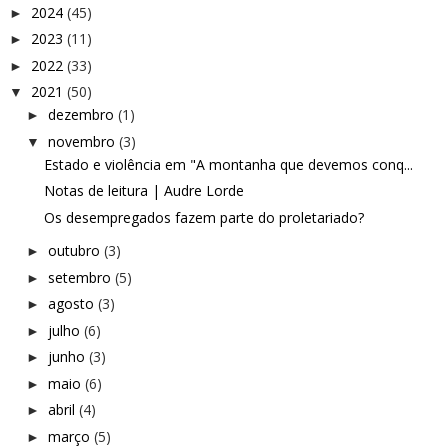
2024
(45)
►
2023
(11)
►
2022
(33)
►
2021
(50)
▼
dezembro
(1)
►
novembro
(3)
▼
Estado e violência em "A montanha que devemos conq...
Notas de leitura | Audre Lorde
Os desempregados fazem parte do proletariado?
outubro
(3)
►
setembro
(5)
►
agosto
(3)
►
julho
(6)
►
junho
(3)
►
maio
(6)
►
abril
(4)
►
março
(5)
►