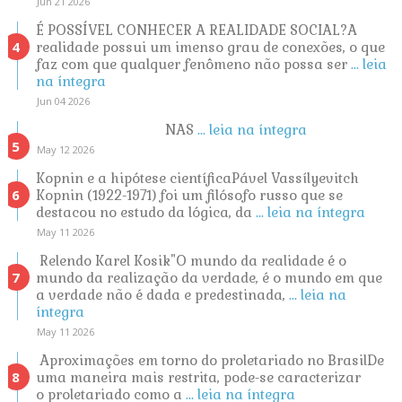
Jun 21 2026
É POSSÍVEL CONHECER A REALIDADE SOCIAL?A
realidade possui um imenso grau de conexões, o que
faz com que qualquer fenômeno não possa ser
... leia
na íntegra
Jun 04 2026
NAS
... leia na íntegra
May 12 2026
Kopnin e a hipótese científicaPável Vassílyevitch
Kopnin (1922-1971) foi um filósofo russo que se
destacou no estudo da lógica, da
... leia na íntegra
May 11 2026
Relendo Karel Kosik"O mundo da realidade é o
mundo da realização da verdade, é o mundo em que
a verdade não é dada e predestinada,
... leia na
íntegra
May 11 2026
Aproximações em torno do proletariado no BrasilDe
uma maneira mais restrita, pode-se caracterizar
o proletariado como a
... leia na íntegra