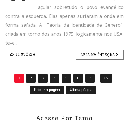
açular sobretudo o povo evangélico
contra a esquerda. Elas apenas surfaram a onda em
forma safada. A “Teoria da Identidade de Gênero”,
criada em torno dos anos 1975, logicamente nos USA,
teve...
HISTÓRIA
LEIA NA ÍNTEGRA
1
2
3
4
5
6
7
...
69
Próxima página
Última página
Acesse Por Tema