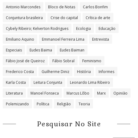
Antonio Marcondes
Bloco de Notas
Carlos Bonfim
Conjuntura brasileira
Crise do capital
Crítica de arte
Cybely Ribeiro; Kelverton Rodrigues
Ecologia
Educação
Emiliano Aquino
Emmanoel Ferreira Lima
Entrevista
Especiais
Eudes Baima
Eudes Baiman
Fábio José de Queiroz
Fábio Sobral
Feminismo
Frederico Costa
Guilherme Diniz
História
Informes
Karla Costa
Leitura Conjunta
Leonardo Lima Ribeiro
Literatura
Manoel Fonseca
Marcus Lôbo
Marx
Opinião
Polemizando
Política
Religião
Teoria
Pesquisar No Site