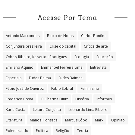
Acesse Por Tema
Antonio Marcondes
Bloco de Notas
Carlos Bonfim
Conjuntura brasileira
Crise do capital
Crítica de arte
Cybely Ribeiro; Kelverton Rodrigues
Ecologia
Educação
Emiliano Aquino
Emmanoel Ferreira Lima
Entrevista
Especiais
Eudes Baima
Eudes Baiman
Fábio José de Queiroz
Fábio Sobral
Feminismo
Frederico Costa
Guilherme Diniz
História
Informes
Karla Costa
Leitura Conjunta
Leonardo Lima Ribeiro
Literatura
Manoel Fonseca
Marcus Lôbo
Marx
Opinião
Polemizando
Política
Religião
Teoria