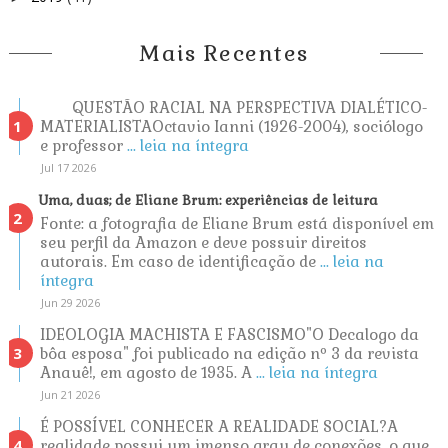
Mais Recentes
QUESTÃO RACIAL NA PERSPECTIVA DIALÉTICO-
MATERIALISTAOctavio Ianni (1926-2004), sociólogo
e professor
... leia na íntegra
Jul 17 2026
Uma, duas; de Eliane Brum: experiências de leitura
Fonte: a fotografia de Eliane Brum está disponível em
seu perfil da Amazon e deve possuir direitos
autorais. Em caso de identificação de
... leia na
íntegra
Jun 29 2026
IDEOLOGIA MACHISTA E FASCISMO"O Decalogo da
bôa esposa" foi publicado na edição nº 3 da revista
Anauê!, em agosto de 1935. A
... leia na íntegra
Jun 21 2026
É POSSÍVEL CONHECER A REALIDADE SOCIAL?A
realidade possui um imenso grau de conexões, o que