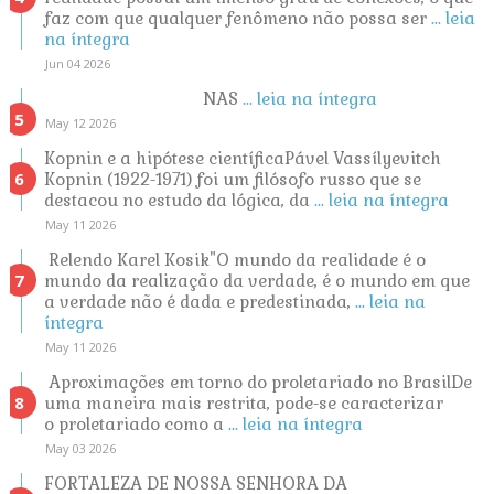
faz com que qualquer fenômeno não possa ser
... leia
na íntegra
Jun 04 2026
NAS
... leia na íntegra
May 12 2026
Kopnin e a hipótese científicaPável Vassílyevitch
Kopnin (1922-1971) foi um filósofo russo que se
destacou no estudo da lógica, da
... leia na íntegra
May 11 2026
Relendo Karel Kosik"O mundo da realidade é o
mundo da realização da verdade, é o mundo em que
a verdade não é dada e predestinada,
... leia na
íntegra
May 11 2026
Aproximações em torno do proletariado no BrasilDe
uma maneira mais restrita, pode-se caracterizar
o proletariado como a
... leia na íntegra
May 03 2026
FORTALEZA DE NOSSA SENHORA DA