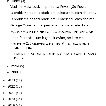
junho
(8)
▼
Vladimir Maiakovski, o poeta da Revolução Russa
O problema da totalidade em Lukács: seu caminho me...
O problema da totalidade em Lukács: seu caminho me...
George Orwell: crítico perspicaz da sociedade do p...
MARXISMO E LEIS HISTÓRICO-SOCIAIS TENDENCIAIS
Rodolfo Teófilo: um legado literário, político e s...
CONCEPÇÃO MARXISTA DA HISTÓRIA: DIACRONIA E
SINCRONIA
ELEMENTOS SOBRE NEOLIBERALISMO, CAPITALISMO E
BARB...
maio
(5)
►
abril
(1)
►
2023
(11)
►
2022
(33)
►
2021
(50)
►
2020
(46)
►
2019
(41)
►