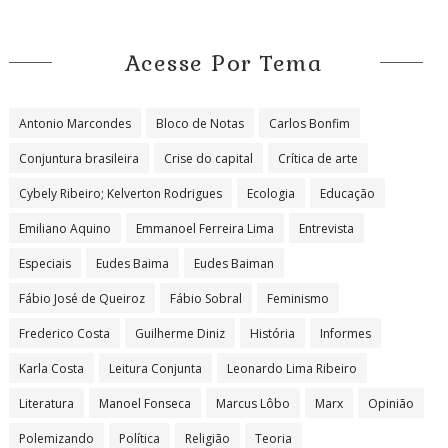
Acesse Por Tema
Antonio Marcondes
Bloco de Notas
Carlos Bonfim
Conjuntura brasileira
Crise do capital
Crítica de arte
Cybely Ribeiro; Kelverton Rodrigues
Ecologia
Educação
Emiliano Aquino
Emmanoel Ferreira Lima
Entrevista
Especiais
Eudes Baima
Eudes Baiman
Fábio José de Queiroz
Fábio Sobral
Feminismo
Frederico Costa
Guilherme Diniz
História
Informes
Karla Costa
Leitura Conjunta
Leonardo Lima Ribeiro
Literatura
Manoel Fonseca
Marcus Lôbo
Marx
Opinião
Polemizando
Política
Religião
Teoria