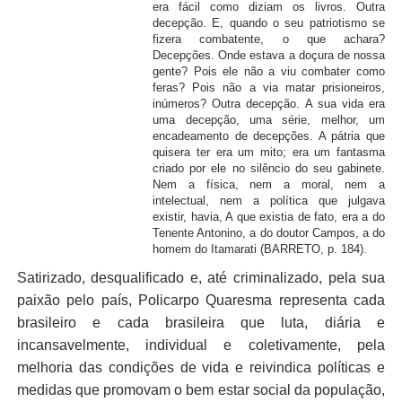
era fácil como diziam os livros. Outra
decepção. E, quando o seu patriotismo se
fizera combatente, o que achara?
Decepções. Onde estava a doçura de nossa
gente? Pois ele não a viu combater como
feras? Pois não a via matar prisioneiros,
inúmeros? Outra decepção. A sua vida era
uma decepção, uma série, melhor, um
encadeamento de decepções. A pátria que
quisera ter era um mito; era um fantasma
criado por ele no silêncio do seu gabinete.
Nem a física, nem a moral, nem a
intelectual, nem a política que julgava
existir, havia, A que existia de fato, era a do
Tenente Antonino, a do doutor Campos, a do
homem do Itamarati (BARRETO, p. 184).
Satirizado, desqualificado e, até criminalizado, pela sua
paixão pelo país, Policarpo Quaresma representa cada
brasileiro e cada brasileira que luta, diária e
incansavelmente, individual e coletivamente, pela
melhoria das condições de vida e reivindica políticas e
medidas que promovam o bem estar social da população,