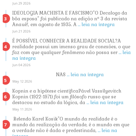
Jun 29 2026
IDEOLOGIA MACHISTA E FASCISMO"O Decalogo da
bôa esposa" foi publicado na edição nº 3 da revista
Anauê!, em agosto de 1935. A
... leia na íntegra
Jun 21 2026
É POSSÍVEL CONHECER A REALIDADE SOCIAL?A
realidade possui um imenso grau de conexões, o que
faz com que qualquer fenômeno não possa ser
... leia
na íntegra
Jun 04 2026
NAS
... leia na íntegra
May 12 2026
Kopnin e a hipótese científicaPável Vassílyevitch
Kopnin (1922-1971) foi um filósofo russo que se
destacou no estudo da lógica, da
... leia na íntegra
May 11 2026
Relendo Karel Kosik"O mundo da realidade é o
mundo da realização da verdade, é o mundo em que
a verdade não é dada e predestinada,
... leia na