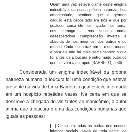
Quem uma vez esteve diante deste enigma
indecifrável da nossa própria natureza, fica
amedrontado, sentindo que o gérmen
daquilo está depositado em nós e que por
qualquer coisa ele nos invade, nos toma,
nos esmaga e nos sepulta numa
desesperadora compreensão inversa e
absurda de nós mesmos, dos outros e do
mundo. Cada louco traz em si o seu mundo
e para ele não há mais semelhantes: o que
foi antes da a loucura é outro muito outro do
que ele vem a ser após (BARRETO, p.56).
Considerada um enigma indecifrável da própria
natureza humana, a loucura foi uma condição que esteve
presente na vida de Lima Barreto, o qual esteve internado
em um hospício repetidas vezes. Na cena em que se
descreve a chegada de visitantes ao manicômio, o autor
afirma que a loucura é uma das condições humanas que
iguala as pessoas:
[...] Como em todas as portas dos nossos
infernos sociais, havia de toda gente, de