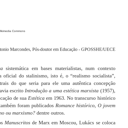
ikimedia Commons
tonio Marcondes, Pós-doutor em Educação - GPOSSHE/UECE
ca
sistemática em bases materialistas, num contexto
oficial do stalinismo, isto é, o “realismo socialista”,
trais do que seria para ele uma autêntica concepção
avia escrito
Introdução a uma estética marxista
(1957),
licação de sua
Estética
em 1963. No transcurso histórico
ambém foram publicados
Romance histórico
,
O jovem
smo ou marxismo?
dentre outros.
os
Manuscritos
de Marx em Moscou, Lukács se coloca