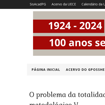
SisAcadPG
Acervo da UECE
Calendário da 
PÁGINA INICIAL
ACERVO DO GPOSSHE
O problema da totalida