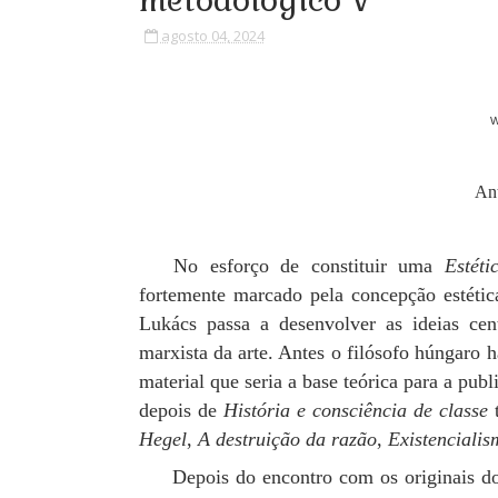
metodológico V
agosto 04, 2024
W
An
No esforço de constituir uma
Estéti
fortemente marcado pela concepção estética 
Lukács passa a desenvolver as ideias cen
marxista da arte. Antes o filósofo húngaro h
material que seria a base teórica para a pub
depois de
História e consciência de classe
t
Hegel
,
A destruição da razão
,
Existenciali
Depois do encontro com os originais d