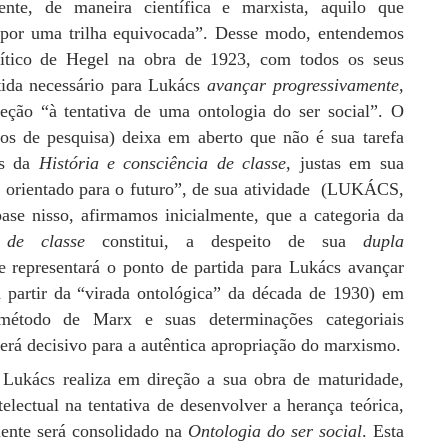
nte, de maneira científica e marxista, aquilo que
por uma trilha equivocada”. Desse modo, entendemos
rítico de Hegel na obra de 1923, com todos os seus
tida necessário para Lukács
avançar progressivamente
,
ção “à tentativa de uma ontologia do ser social”. O
itos de pesquisa) deixa em aberto que não é sua tarefa
as da
História e consciência de classe
, justas em sua
e orientado para o futuro”, de sua atividade (LUKÁCS,
base nisso, afirmamos inicialmente, que a categoria da
 de classe
constitui, a despeito de sua
dupla
e representará o ponto de partida para Lukács avançar
 partir da “virada ontológica” da década de 1930) em
método de Marx e suas determinações categoriais
será decisivo para a autêntica apropriação do marxismo.
Lukács realiza em direção a sua obra de maturidade,
electual na tentativa de desenvolver a herança teórica,
amente será consolidado na
Ontologia do ser social
. Esta