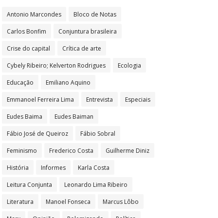
Antonio Marcondes
Bloco de Notas
Carlos Bonfim
Conjuntura brasileira
Crise do capital
Crítica de arte
Cybely Ribeiro; Kelverton Rodrigues
Ecologia
Educação
Emiliano Aquino
Emmanoel Ferreira Lima
Entrevista
Especiais
Eudes Baima
Eudes Baiman
Fábio José de Queiroz
Fábio Sobral
Feminismo
Frederico Costa
Guilherme Diniz
História
Informes
Karla Costa
Leitura Conjunta
Leonardo Lima Ribeiro
Literatura
Manoel Fonseca
Marcus Lôbo