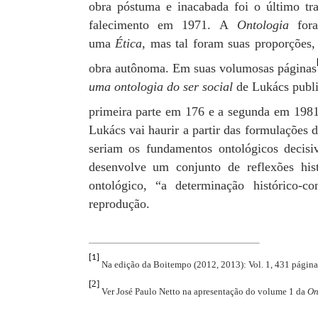
obra póstuma e inacabada foi o último tr
falecimento em 1971. A
Ontologia
fora
uma
Ética
, mas tal foram suas proporções
obra autônoma. Em suas volumosas páginas
uma ontologia do ser social
de Lukács publi
primeira parte em 176 e a segunda em 1981
Lukács vai haurir a partir das formulações
seriam os fundamentos ontológicos decisi
desenvolve um conjunto de reflexões hist
ontológico, “a determinação histórico-c
reprodução.
[1]
Na edição da Boitempo (2012, 2013): Vol. 1, 431 páginas
[2]
Ver José Paulo Netto na apresentação do volume 1 da
On