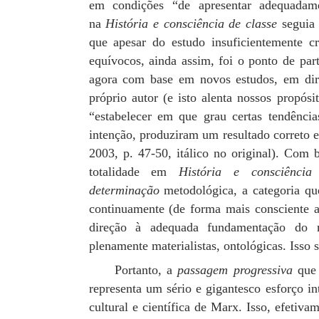
em condições “de apresentar adequadame
na
História e consciência de classe
seguia 
que apesar do estudo insuficientemente c
equívocos, ainda assim, foi o ponto de par
agora com base em novos estudos, em dire
próprio autor (e isto alenta nossos propós
“estabelecer em que grau certas tendênci
intenção, produziram um resultado correto 
2003, p. 47-50, itálico no original). Com 
totalidade em
História e consciência
determinação
metodológica, a categoria qu
continuamente (de forma mais consciente a
direção à adequada fundamentação do 
plenamente materialistas, ontológicas. Isso 
Portanto, a
passagem progressiva
que 
representa um sério e gigantesco esforço int
cultural e científica de Marx. Isso, efetiv