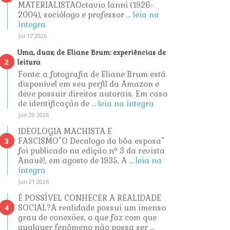
MATERIALISTAOctavio Ianni (1926-
2004), sociólogo e professor
... leia na
íntegra
Jul 17 2026
Uma, duas; de Eliane Brum: experiências de
leitura
Fonte: a fotografia de Eliane Brum está
disponível em seu perfil da Amazon e
deve possuir direitos autorais. Em caso
de identificação de
... leia na íntegra
Jun 29 2026
IDEOLOGIA MACHISTA E
FASCISMO"O Decalogo da bôa esposa"
foi publicado na edição nº 3 da revista
Anauê!, em agosto de 1935. A
... leia na
íntegra
Jun 21 2026
É POSSÍVEL CONHECER A REALIDADE
SOCIAL?A realidade possui um imenso
grau de conexões, o que faz com que
qualquer fenômeno não possa ser
...