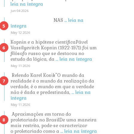
leia na íntegra
Jun 04 2026
NAS
... leia na
íntegra
May 12 2026
Kopnin e a hipótese científicaPável
Vassílyevitch Kopnin (1922-1971) foi um
filósofo russo que se destacou no
estudo da lógica, da
... leia na íntegra
May 11 2026
Relendo Karel Kosik"O mundo da
realidade é o mundo da realização da
verdade, é o mundo em que a verdade
não é dada e predestinada,
... leia na
íntegra
May 11 2026
Aproximações em torno do
proletariado no BrasilDe uma maneira
mais restrita, pode-se caracterizar
o proletariado como a
... leia na íntegra