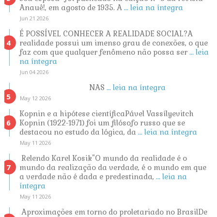
Anauê!, em agosto de 1935. A
... leia na íntegra
Jun 21 2026
É POSSÍVEL CONHECER A REALIDADE SOCIAL?A
realidade possui um imenso grau de conexões, o que
faz com que qualquer fenômeno não possa ser
... leia
na íntegra
Jun 04 2026
NAS
... leia na íntegra
May 12 2026
Kopnin e a hipótese científicaPável Vassílyevitch
Kopnin (1922-1971) foi um filósofo russo que se
destacou no estudo da lógica, da
... leia na íntegra
May 11 2026
Relendo Karel Kosik"O mundo da realidade é o
mundo da realização da verdade, é o mundo em que
a verdade não é dada e predestinada,
... leia na
íntegra
May 11 2026
Aproximações em torno do proletariado no BrasilDe