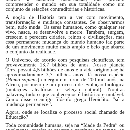
compreender o mundo em sua totalidade como um
conjunto de relações contraditórias e históricas.
A noção de História tem a ver com movimento,
transformação e mudança constantes. Se observarmos
bem, tudo muda. Os seres humanos, como qualquer ser
vivo, nasce, se desenvolve e morre. Também, surgem,
crescem e perecem cidades, reinos e civilizações, mas
essa permanente mudança do mundo humano faz parte
de um movimento muito mais amplo e belo que abarca
o conjunto da realidade.
O Universo, de acordo com pesquisas científicas, tem
provavelmente 13,7 bilhões de anos. Nosso planeta
Terra possui 4,5 bilhões de anos e a vida originou-se há
aproximadamente 3,7 bilhões anos. Já nossa espécie
(
Homo sapiens
) emergiu em torno de 200 mil anos, na
África, por meio de um processo de evolução biológica
(mutações aleatórias e seleção natural). Noutras
palavras, tudo o que conhecemos é histórico e mutável.
Como disse o antigo filósofo grego Heráclito: “só a
mudança permanece”.
Agora, onde se localiza o processo social chamado de
Educação?
Toda comunidade humana, seja na “Idade da Pedra” ou
atualmente, precisa se manter e continuar no tempo, ou