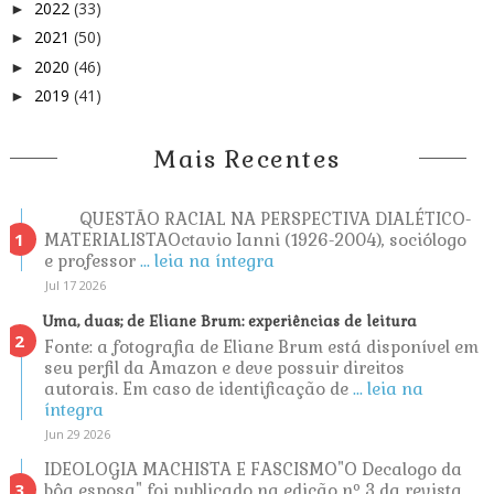
2022
(33)
►
2021
(50)
►
2020
(46)
►
2019
(41)
►
Mais Recentes
QUESTÃO RACIAL NA PERSPECTIVA DIALÉTICO-
MATERIALISTAOctavio Ianni (1926-2004), sociólogo
e professor
... leia na íntegra
Jul 17 2026
Uma, duas; de Eliane Brum: experiências de leitura
Fonte: a fotografia de Eliane Brum está disponível em
seu perfil da Amazon e deve possuir direitos
autorais. Em caso de identificação de
... leia na
íntegra
Jun 29 2026
IDEOLOGIA MACHISTA E FASCISMO"O Decalogo da
bôa esposa" foi publicado na edição nº 3 da revista