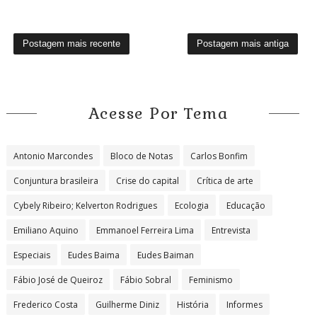
Postagem mais recente
Postagem mais antiga
Acesse Por Tema
Antonio Marcondes
Bloco de Notas
Carlos Bonfim
Conjuntura brasileira
Crise do capital
Crítica de arte
Cybely Ribeiro; Kelverton Rodrigues
Ecologia
Educação
Emiliano Aquino
Emmanoel Ferreira Lima
Entrevista
Especiais
Eudes Baima
Eudes Baiman
Fábio José de Queiroz
Fábio Sobral
Feminismo
Frederico Costa
Guilherme Diniz
História
Informes