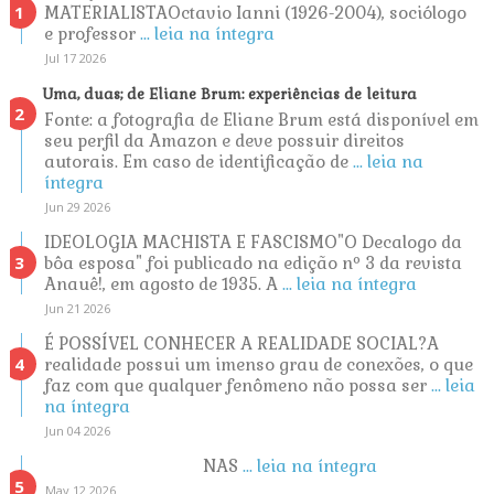
MATERIALISTAOctavio Ianni (1926-2004), sociólogo
e professor
... leia na íntegra
Jul 17 2026
Uma, duas; de Eliane Brum: experiências de leitura
Fonte: a fotografia de Eliane Brum está disponível em
seu perfil da Amazon e deve possuir direitos
autorais. Em caso de identificação de
... leia na
íntegra
Jun 29 2026
IDEOLOGIA MACHISTA E FASCISMO"O Decalogo da
bôa esposa" foi publicado na edição nº 3 da revista
Anauê!, em agosto de 1935. A
... leia na íntegra
Jun 21 2026
É POSSÍVEL CONHECER A REALIDADE SOCIAL?A
realidade possui um imenso grau de conexões, o que
faz com que qualquer fenômeno não possa ser
... leia
na íntegra
Jun 04 2026
NAS
... leia na íntegra
May 12 2026