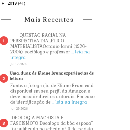
2019
(41)
►
Mais Recentes
QUESTÃO RACIAL NA
PERSPECTIVA DIALÉTICO-
MATERIALISTAOctavio Ianni (1926-
2004), sociólogo e professor
... leia na
íntegra
Jul 17 2026
Uma, duas; de Eliane Brum: experiências de
leitura
Fonte: a fotografia de Eliane Brum está
disponível em seu perfil da Amazon e
deve possuir direitos autorais. Em caso
de identificação de
... leia na íntegra
Jun 29 2026
IDEOLOGIA MACHISTA E
FASCISMO"O Decalogo da bôa esposa"
foi publicado na edição nº 3 da revista