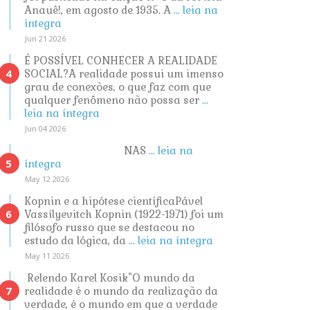
Anauê!, em agosto de 1935. A
... leia na
íntegra
Jun 21 2026
É POSSÍVEL CONHECER A REALIDADE
SOCIAL?A realidade possui um imenso
grau de conexões, o que faz com que
qualquer fenômeno não possa ser
...
leia na íntegra
Jun 04 2026
NAS
... leia na
íntegra
May 12 2026
Kopnin e a hipótese científicaPável
Vassílyevitch Kopnin (1922-1971) foi um
filósofo russo que se destacou no
estudo da lógica, da
... leia na íntegra
May 11 2026
Relendo Karel Kosik"O mundo da
realidade é o mundo da realização da
verdade, é o mundo em que a verdade