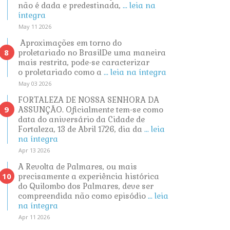
não é dada e predestinada,
... leia na
íntegra
May 11 2026
Aproximações em torno do
proletariado no BrasilDe uma maneira
mais restrita, pode-se caracterizar
o proletariado como a
... leia na íntegra
May 03 2026
FORTALEZA DE NOSSA SENHORA DA
ASSUNÇÃO. Oficialmente tem-se como
data do aniversário da Cidade de
Fortaleza, 13 de Abril 1726, dia da
... leia
na íntegra
Apr 13 2026
A Revolta de Palmares, ou mais
precisamente a experiência histórica
do Quilombo dos Palmares, deve ser
compreendida não como episódio
... leia
na íntegra
Apr 11 2026