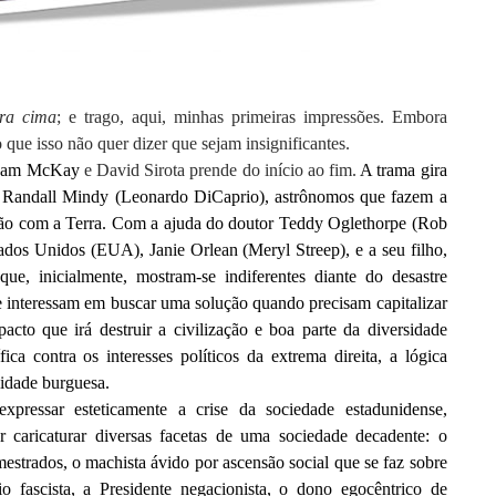
ra cima
; e trago, aqui, minhas primeiras impressões. Embora
que isso não quer dizer que sejam insignificantes.
am McKay
e David Sirota prende do início ao fim.
A trama gira
e Randall Mindy (Leonardo DiCaprio), astrônomos que fazem a
são com a Terra. Com a ajuda do doutor Teddy Oglethorpe (Rob
ados Unidos (EUA), Janie Orlean (Meryl Streep), e a seu filho,
ue, inicialmente, mostram-se indiferentes diante do desastre
e interessam em buscar uma solução quando precisam capitalizar
acto que irá destruir a civilização e boa parte da diversidade
ica contra os interesses políticos da extrema direita, a lógica
lidade burguesa.
xpressar esteticamente a crise da sociedade estadunidense,
 caricaturar diversas facetas de uma sociedade decadente: o
mestrados, o machista ávido por ascensão social que se faz sobre
 fascista, a Presidente negacionista, o dono egocêntrico de