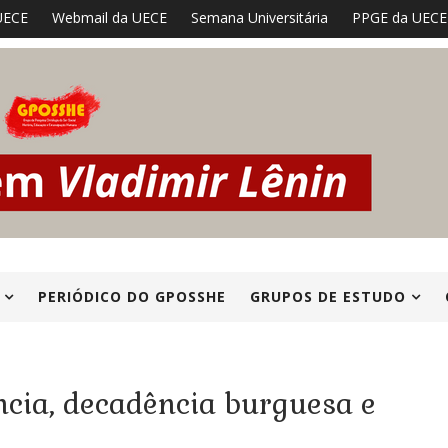
UECE
Webmail da UECE
Semana Universitária
PPGE da UECE
PERIÓDICO DO GPOSSHE
GRUPOS DE ESTUDO
ncia, decadência burguesa e