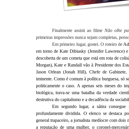
Finalmente assisti ao filme
Não olhe pa
primeiras impressões nunca sejam completas, penso 
Em primeiro lugar, gostei. O roteiro de
Ad
em torno de Kate Dibiasky (Jennifer Lawrence) 
descoberta de um cometa que está em rota de coli
Morgan), Kate e Randall vão à Presidente dos Est
Jason Orlean (Jonah Hill), Chefe de Gabinete, q
iminente. Como é comum à política burguesa, só s
politicamente o caso. A apenas seis meses do imp
biológica, trava-se uma batalha da verdade científ
destrutiva do capitalismo e a decadência da sociabi
Em segundo lugar, a sátira consegue e
profundamente dividida. O elenco se destaca por
general trapaceiro, a jornalista medíocre com dois 
a reputação de uma mulher, o coronel-mercenário