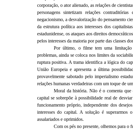
corporação, o ator alienado, as relações de cientis
personagens sintetizam relações contraditóri
negacionismo, a desvalorização do pensamento cien
da estrutura política aos interesses dos capitalist
estadunidense, os ataques aos direitos democráticos
pelos interesses da maioria por parte das classes do
Por último, o filme tem uma limitação b
problemas, ainda se coloca nos limites da sociabili
ruptura positiva. A trama identifica a lógica do c
União Europeia e apresenta a última possibilida
provavelmente sabotado pelo imperialismo estadun
relações humanas verdadeiras com um toque de uma 
Moral da história. Não é o comenta que 
capital se sobrepõe à possibilidade real de desvia
funcionamento próprio, independente dos desejo
interesses do capital. A solução é superarmos
assalariados e oprimidos.
Com os pés no presente, olhemos para o f