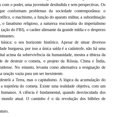
tas com o poder, uma juventude desiludida e sem perspectivas. Os
as que conformam problemas da sociedade contemporânea: o
tífico, o machismo, a função do aparato militar, a subordinação
as, o fanatismo religioso, a natureza reacionária do imperialismo
 (ação do FBI), o caráter alienante da grande mídia e o desprezo
minantes.
ásica: o seu horizonte histórico. Apesar de situar diversos
dade burguesa, por isso a única saída é a catástrofe, não há uma
apital acima da sobrevivência da humanidade, mostra a tibieza da
de de destruir o cometa, o projeto da Rússia, China e Índia,
idense. No entanto, levanta como alternativa a resignação de
oração vazia para um ser inexistente.
destrói a Terra, mas o capitalismo. A lógica da acumulação do
r a trajetória do cometa. Existe uma realidade objetiva, com um
s humanos. A ciência é fundamental, quando desvinculada dos
 o mundo atual. O caminho é o da revolução dos bilhões de
uturo.