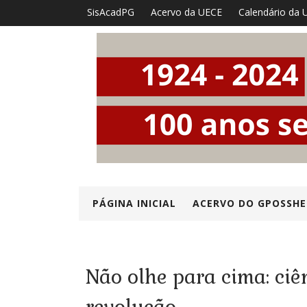
SisAcadPG
Acervo da UECE
Calendário da 
PÁGINA INICIAL
ACERVO DO GPOSSHE
Não olhe para cima: ciê