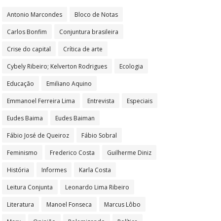
Antonio Marcondes
Bloco de Notas
Carlos Bonfim
Conjuntura brasileira
Crise do capital
Crítica de arte
Cybely Ribeiro; Kelverton Rodrigues
Ecologia
Educação
Emiliano Aquino
Emmanoel Ferreira Lima
Entrevista
Especiais
Eudes Baima
Eudes Baiman
Fábio José de Queiroz
Fábio Sobral
Feminismo
Frederico Costa
Guilherme Diniz
História
Informes
Karla Costa
Leitura Conjunta
Leonardo Lima Ribeiro
Literatura
Manoel Fonseca
Marcus Lôbo