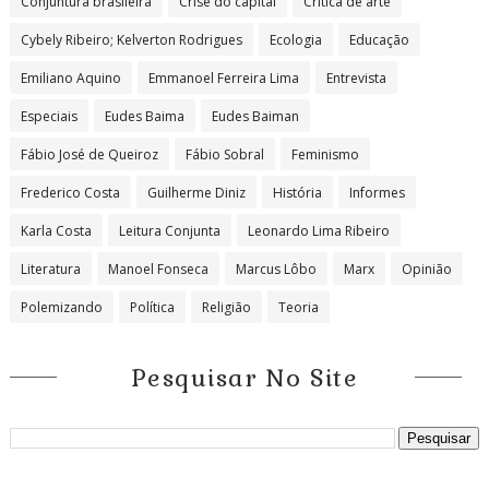
Conjuntura brasileira
Crise do capital
Crítica de arte
Cybely Ribeiro; Kelverton Rodrigues
Ecologia
Educação
Emiliano Aquino
Emmanoel Ferreira Lima
Entrevista
Especiais
Eudes Baima
Eudes Baiman
Fábio José de Queiroz
Fábio Sobral
Feminismo
Frederico Costa
Guilherme Diniz
História
Informes
Karla Costa
Leitura Conjunta
Leonardo Lima Ribeiro
Literatura
Manoel Fonseca
Marcus Lôbo
Marx
Opinião
Polemizando
Política
Religião
Teoria
Pesquisar No Site