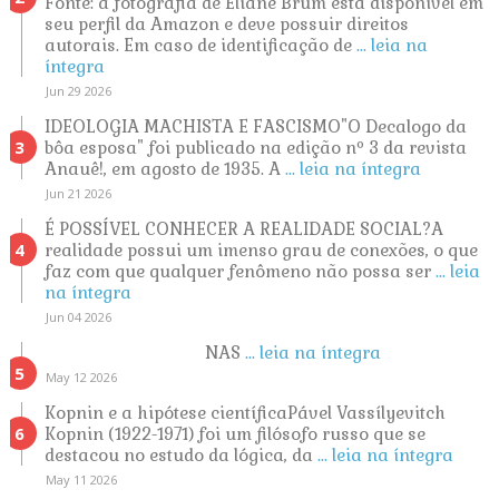
Fonte: a fotografia de Eliane Brum está disponível em
seu perfil da Amazon e deve possuir direitos
autorais. Em caso de identificação de
... leia na
íntegra
Jun 29 2026
IDEOLOGIA MACHISTA E FASCISMO"O Decalogo da
bôa esposa" foi publicado na edição nº 3 da revista
Anauê!, em agosto de 1935. A
... leia na íntegra
Jun 21 2026
É POSSÍVEL CONHECER A REALIDADE SOCIAL?A
realidade possui um imenso grau de conexões, o que
faz com que qualquer fenômeno não possa ser
... leia
na íntegra
Jun 04 2026
NAS
... leia na íntegra
May 12 2026
Kopnin e a hipótese científicaPável Vassílyevitch
Kopnin (1922-1971) foi um filósofo russo que se
destacou no estudo da lógica, da
... leia na íntegra
May 11 2026