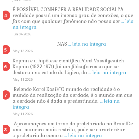
É POSSÍVEL CONHECER A REALIDADE SOCIAL?A
realidade possui um imenso grau de conexões, o que
faz com que qualquer fenômeno não possa ser
... leia
na íntegra
Jun 04 2026
NAS
... leia na íntegra
May 12 2026
Kopnin e a hipótese científicaPável Vassílyevitch
Kopnin (1922-1971) foi um filósofo russo que se
destacou no estudo da lógica, da
... leia na íntegra
May 11 2026
Relendo Karel Kosik"O mundo da realidade é o
mundo da realização da verdade, é o mundo em que
a verdade não é dada e predestinada,
... leia na
íntegra
May 11 2026
Aproximações em torno do proletariado no BrasilDe
uma maneira mais restrita, pode-se caracterizar
o proletariado como a
... leia na íntegra