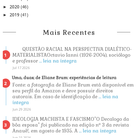
2020
(46)
►
2019
(41)
►
Mais Recentes
QUESTÃO RACIAL NA PERSPECTIVA DIALÉTICO-
MATERIALISTAOctavio Ianni (1926-2004), sociólogo
e professor
... leia na íntegra
Jul 17 2026
Uma, duas; de Eliane Brum: experiências de leitura
Fonte: a fotografia de Eliane Brum está disponível em
seu perfil da Amazon e deve possuir direitos
autorais. Em caso de identificação de
... leia na
íntegra
Jun 29 2026
IDEOLOGIA MACHISTA E FASCISMO"O Decalogo da
bôa esposa" foi publicado na edição nº 3 da revista
Anauê!, em agosto de 1935. A
... leia na íntegra
Jun 21 2026