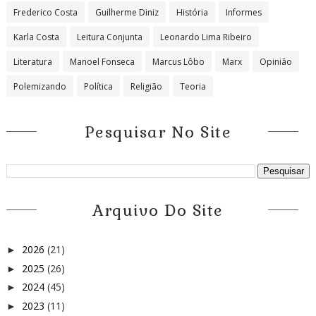
Frederico Costa
Guilherme Diniz
História
Informes
Karla Costa
Leitura Conjunta
Leonardo Lima Ribeiro
Literatura
Manoel Fonseca
Marcus Lôbo
Marx
Opinião
Polemizando
Política
Religião
Teoria
Pesquisar No Site
Arquivo Do Site
2026
(21)
►
2025
(26)
►
2024
(45)
►
2023
(11)
►