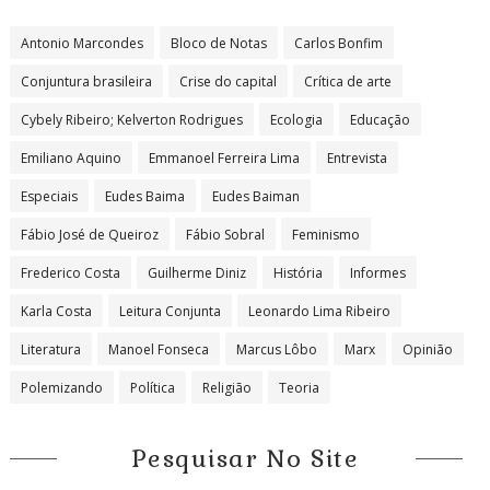
Antonio Marcondes
Bloco de Notas
Carlos Bonfim
Conjuntura brasileira
Crise do capital
Crítica de arte
Cybely Ribeiro; Kelverton Rodrigues
Ecologia
Educação
Emiliano Aquino
Emmanoel Ferreira Lima
Entrevista
Especiais
Eudes Baima
Eudes Baiman
Fábio José de Queiroz
Fábio Sobral
Feminismo
Frederico Costa
Guilherme Diniz
História
Informes
Karla Costa
Leitura Conjunta
Leonardo Lima Ribeiro
Literatura
Manoel Fonseca
Marcus Lôbo
Marx
Opinião
Polemizando
Política
Religião
Teoria
Pesquisar No Site