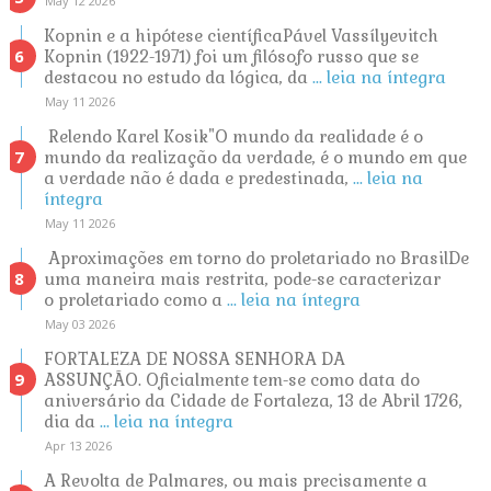
May 12 2026
Kopnin e a hipótese científicaPável Vassílyevitch
Kopnin (1922-1971) foi um filósofo russo que se
destacou no estudo da lógica, da
... leia na íntegra
May 11 2026
Relendo Karel Kosik"O mundo da realidade é o
mundo da realização da verdade, é o mundo em que
a verdade não é dada e predestinada,
... leia na
íntegra
May 11 2026
Aproximações em torno do proletariado no BrasilDe
uma maneira mais restrita, pode-se caracterizar
o proletariado como a
... leia na íntegra
May 03 2026
FORTALEZA DE NOSSA SENHORA DA
ASSUNÇÃO. Oficialmente tem-se como data do
aniversário da Cidade de Fortaleza, 13 de Abril 1726,
dia da
... leia na íntegra
Apr 13 2026
A Revolta de Palmares, ou mais precisamente a