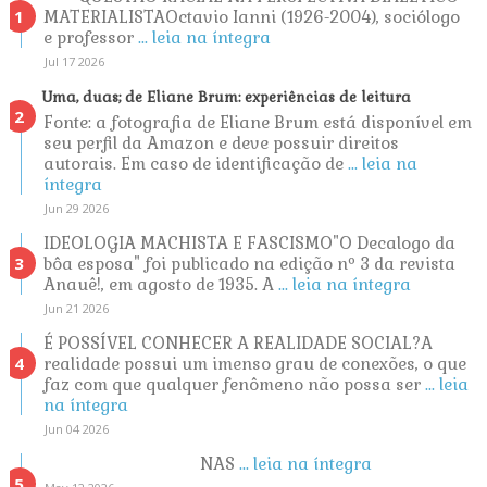
MATERIALISTAOctavio Ianni (1926-2004), sociólogo
e professor
... leia na íntegra
Jul 17 2026
Uma, duas; de Eliane Brum: experiências de leitura
Fonte: a fotografia de Eliane Brum está disponível em
seu perfil da Amazon e deve possuir direitos
autorais. Em caso de identificação de
... leia na
íntegra
Jun 29 2026
IDEOLOGIA MACHISTA E FASCISMO"O Decalogo da
bôa esposa" foi publicado na edição nº 3 da revista
Anauê!, em agosto de 1935. A
... leia na íntegra
Jun 21 2026
É POSSÍVEL CONHECER A REALIDADE SOCIAL?A
realidade possui um imenso grau de conexões, o que
faz com que qualquer fenômeno não possa ser
... leia
na íntegra
Jun 04 2026
NAS
... leia na íntegra