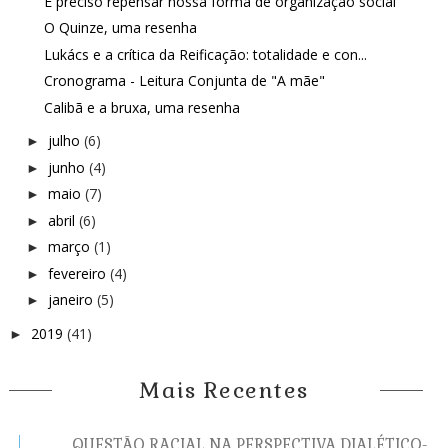
É preciso repensar nossa forma de organização social
O Quinze, uma resenha
Lukács e a crítica da Reificação: totalidade e con...
Cronograma - Leitura Conjunta de "A mãe"
Calibã e a bruxa, uma resenha
julho
(6)
►
junho
(4)
►
maio
(7)
►
abril
(6)
►
março
(1)
►
fevereiro
(4)
►
janeiro
(5)
►
2019
(41)
►
Mais Recentes
QUESTÃO RACIAL NA PERSPECTIVA DIALÉTICO-