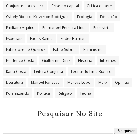
Conjuntura brasileira
Crise do capital
Crítica de arte
Cybely Ribeiro; Kelverton Rodrigues
Ecologia
Educação
Emiliano Aquino
Emmanoel Ferreira Lima
Entrevista
Especiais
Eudes Baima
Eudes Baiman
Fábio José de Queiroz
Fábio Sobral
Feminismo
Frederico Costa
Guilherme Diniz
História
Informes
Karla Costa
Leitura Conjunta
Leonardo Lima Ribeiro
Literatura
Manoel Fonseca
Marcus Lôbo
Marx
Opinião
Polemizando
Política
Religião
Teoria
Pesquisar No Site