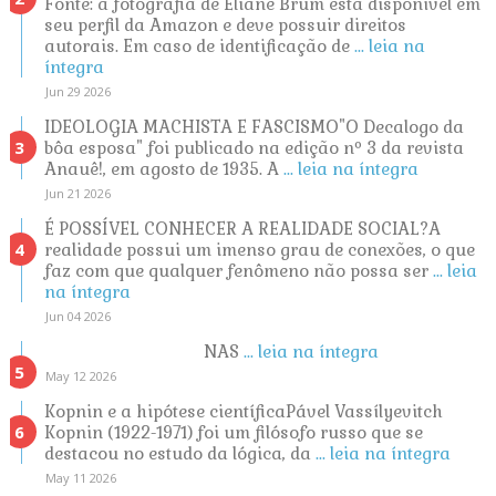
Fonte: a fotografia de Eliane Brum está disponível em
seu perfil da Amazon e deve possuir direitos
autorais. Em caso de identificação de
... leia na
íntegra
Jun 29 2026
IDEOLOGIA MACHISTA E FASCISMO"O Decalogo da
bôa esposa" foi publicado na edição nº 3 da revista
Anauê!, em agosto de 1935. A
... leia na íntegra
Jun 21 2026
É POSSÍVEL CONHECER A REALIDADE SOCIAL?A
realidade possui um imenso grau de conexões, o que
faz com que qualquer fenômeno não possa ser
... leia
na íntegra
Jun 04 2026
NAS
... leia na íntegra
May 12 2026
Kopnin e a hipótese científicaPável Vassílyevitch
Kopnin (1922-1971) foi um filósofo russo que se
destacou no estudo da lógica, da
... leia na íntegra
May 11 2026