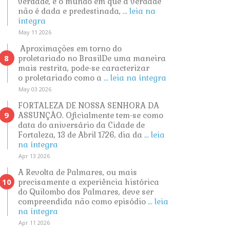
verdade, é o mundo em que a verdade
não é dada e predestinada,
... leia na
íntegra
May 11 2026
Aproximações em torno do
proletariado no BrasilDe uma maneira
mais restrita, pode-se caracterizar
o proletariado como a
... leia na íntegra
May 03 2026
FORTALEZA DE NOSSA SENHORA DA
ASSUNÇÃO. Oficialmente tem-se como
data do aniversário da Cidade de
Fortaleza, 13 de Abril 1726, dia da
... leia
na íntegra
Apr 13 2026
A Revolta de Palmares, ou mais
precisamente a experiência histórica
do Quilombo dos Palmares, deve ser
compreendida não como episódio
... leia
na íntegra
Apr 11 2026