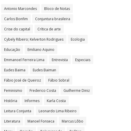
Antonio Marcondes
Bloco de Notas
Carlos Bonfim
Conjuntura brasileira
Crise do capital
Crítica de arte
Cybely Ribeiro; Kelverton Rodrigues
Ecologia
Educação
Emiliano Aquino
Emmanoel Ferreira Lima
Entrevista
Especiais
Eudes Baima
Eudes Baiman
Fábio José de Queiroz
Fábio Sobral
Feminismo
Frederico Costa
Guilherme Diniz
História
Informes
Karla Costa
Leitura Conjunta
Leonardo Lima Ribeiro
Literatura
Manoel Fonseca
Marcus Lôbo