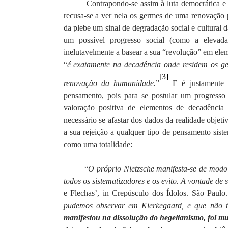
Contrapondo-se assim à luta democrática e 
recusa-se a ver nela os germes de uma renovação p
da plebe um sinal de degradação social e cultural da
um possível progresso social (como a elevada
inelutavelmente a basear a sua “revolução” em ele
“
é exatamente na decadência onde residem os ger
[3]
renovação da humanidade.
”
E é justamente p
pensamento, pois para se postular um progress
valoração positiva de elementos de decadênci
necessário se afastar dos dados da realidade objeti
a sua rejeição a qualquer tipo de pensamento sist
como uma totalidade:
“
O próprio Nietzsche manifesta-se de modo 
todos os sistematizadores e os evito. A vontade de 
e Flechas’, in Crepúsculo dos Ídolos. São Paulo
pudemos observar em Kierkegaard, e que não 
manifestou na dissolução do hegelianismo, foi mu