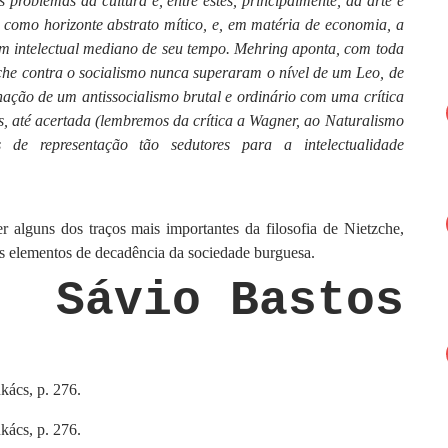
s problemas da cultura e, entre estes, principalmente, da arte e
re como horizonte abstrato mítico, e, em matéria de economia, a
m intelectual mediano de seu tempo. Mehring aponta, com toda
sche contra o socialismo nunca superaram o nível de um Leo, de
nação de um antissocialismo brutal e ordinário com uma crítica
es, até acertada (lembremos da crítica a Wagner, ao Naturalismo
de representação tão sedutores para a intelectualidade
 alguns dos traços mais importantes da filosofia de Nietzche,
os elementos de decadência da sociedade burguesa.
Sávio Bastos
kács, p. 276.
kács, p. 276.