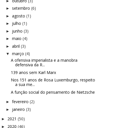
outubro
(3)
►
setembro
(6)
►
agosto
(1)
►
julho
(1)
►
junho
(3)
►
maio
(4)
►
abril
(3)
►
março
(4)
▼
A ofensiva imperialista e a manobra
defensiva da R...
139 anos sem Karl Marx
Nos 151 anos de Rosa Luxemburgo, respeito
a sua me...
A função social do pensamento de Nietzsche
fevereiro
(2)
►
janeiro
(3)
►
2021
(50)
►
2020
(46)
►