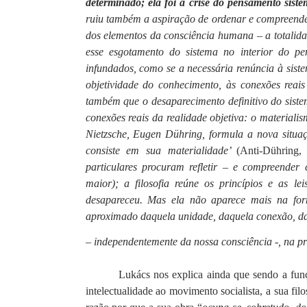
determinado; ela foi a crise do pensamento sis
ruiu também a aspiração de ordenar e compreender 
dos elementos da consciência humana – a totalid
esse esgotamento do sistema no interior do pe
infundados, como se a necessária renúncia à siste
objetividade do conhecimento, às conexões reais
também que o desaparecimento definitivo do siste
conexões reais da realidade objetiva: o material
Nietzsche, Eugen Dühring, formula a nova situaç
consiste em sua materialidade’
(Anti-Dühring,
particulares procuram refletir – e compreende
maior); a filosofia reúne os princípios e as le
desapareceu. Mas ela não aparece mais na form
aproximado daquela unidade, daquela conexão, daq
– independentemente da nossa consciência -, na pr
Lukács nos explica ainda que sendo a fun
intelectualidade ao movimento socialista, a sua fil