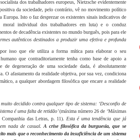
socialista dos trabalhadores europeus, Nietzsche evidentemente
ositiva da sociedade, pelo contrário, vê no movimento político
 Europa. Isto o faz desprezar os existentes sinais indicativos de
 moral individual dos trabalhadores em luta) e o conduz
mentos de decadência existentes no mundo burguês, pois para ele
mes autênticos destinados a produzir uma efetiva e profunda
or isso que ele utiliza a forma mítica para elaborar o seu
o humano que contraditoriamente tenha como base de apoio a
a e de degeneração de uma sociedade dada, é absolutamente
va. O afastamento da realidade objetiva, por sua vez, condiciona
emático, a qualquer abordagem filosófica que encare a realidade
muito decidido contra qualquer tipo de sistema: ‘Desconfio de
sistema é uma falta de retidão’
(máxima número 26 de ‘Máximas
. Companhia das Letras, p. 11)
. Esta é uma tendência que já
tem nada de casual.
A crise filosófica da burguesia, que se
ito mais que o reconhecimento da insuficiência de um sistema