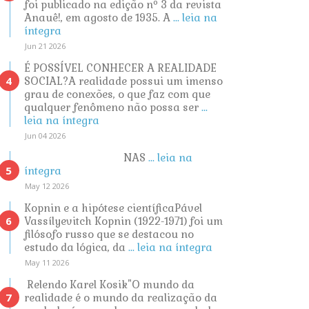
foi publicado na edição nº 3 da revista
Anauê!, em agosto de 1935. A
... leia na
íntegra
Jun 21 2026
É POSSÍVEL CONHECER A REALIDADE
SOCIAL?A realidade possui um imenso
grau de conexões, o que faz com que
qualquer fenômeno não possa ser
...
leia na íntegra
Jun 04 2026
NAS
... leia na
íntegra
May 12 2026
Kopnin e a hipótese científicaPável
Vassílyevitch Kopnin (1922-1971) foi um
filósofo russo que se destacou no
estudo da lógica, da
... leia na íntegra
May 11 2026
Relendo Karel Kosik"O mundo da
realidade é o mundo da realização da