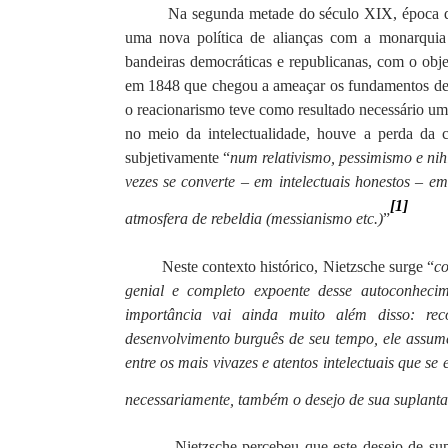
Na segunda metade do século XIX, época d
uma nova política de alianças com a monarquia
bandeiras democráticas e republicanas, com o obje
em 1848 que chegou a ameaçar os fundamentos de su
o reacionarismo teve como resultado necessário um
no meio da intelectualidade, houve a perda da 
subjetivamente “
num relativismo, pessimismo e nihi
vezes se converte – em intelectuais honestos – 
[1]
atmosfera de rebeldia (messianismo etc.)
”
Neste contexto histórico, Nietzsche surge “
co
genial e completo expoente desse autoconhec
importância vai ainda muito além disso: r
desenvolvimento burguês de seu tempo, ele assume
entre os mais vivazes e atentos intelectuais que s
necessariamente, também o desejo de sua suplanta
Nietzsche percebeu que este desejo de su