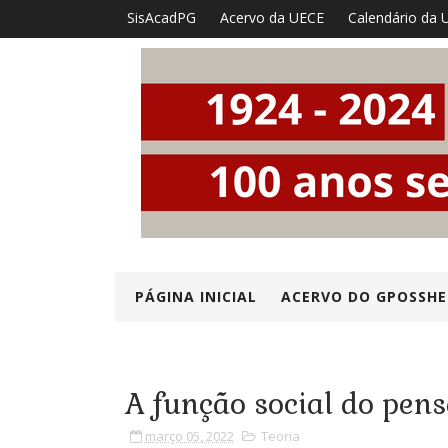
SisAcadPG
Acervo da UECE
Calendário da 
PÁGINA INICIAL
ACERVO DO GPOSSHE
A função social do pen
março 05, 2022
Teoria