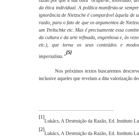
razão por que a sua obra “
ocupa-se, sobretudo, do
da ética individual. A política manifesta-se semp
ignorância de Nietzsche é comparável àquela de u
razão, para o fato de que os argumentos de Nietz
um Treitschke etc. Mas é precisamente essa combi
da cultura e da arte refinada, engenhosa e, às vez
etc.), que torna os seus conteúdos e modos 
[5]
imperialista.”
Nos próximos textos buscaremos descrever
inclusive aqueles que revelam a dita valorização d
[1]
Lukács, A Destruição da Razão, Ed. Instituto Lu
[2]
Lukács, A Destruição da Razão, Ed. Instituto Lu