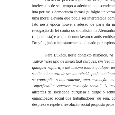
intelectuais de seu tempo a aderirem ao ascendent
luta por mais democracia formal (sufrágio universa
uma moral elevada que podia ser interpretada co
fato nesta época houve a adesão de parte da in
revogação da lei contra os socialistas na Aleman
(imperialista) e as que denunciavam o antissemitis
Dreyfus, judeu injustamente condenado por espiona
Para Lukács, neste contexto histórico, “
a 
‘salvar’ esse tipo de intelectual burguês, em ‘red
qualquer ruptura, e até mesmo toda e qualquer t
sentimento moral de ser um rebelde pode continua
se contrapõe, sedutoramente, uma revolução ‘ma
‘superficial’ e ‘exterior’ revolução social”.
A “rev
alicerces da sociedade burguesa e dirige o senti
emancipação social dos trabalhadores, ou seja,
despreza e repele a revolução social proposta pelos 