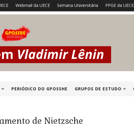
UECE
Webmail da UECE
Semana Universitária
PPGE da UECE
PERIÓDICO DO GPOSSHE
GRUPOS DE ESTUDO
samento de Nietzsche