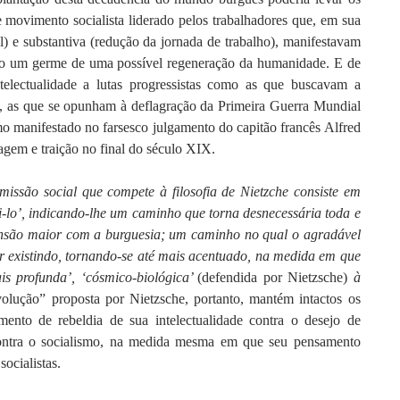
e movimento socialista liderado pelos trabalhadores que, em sua
l) e substantiva (redução da jornada de trabalho), manifestavam
mo um germe de uma possível regeneração da humanidade. E de
telectualidade a lutas progressistas como as que buscavam a
ha, as que se opunham à deflagração da Primeira Guerra Mundial
mo manifestado no farsesco julgamento do capitão francês Alfred
gem e traição no final do século XIX.
missão social que compete à filosofia de Nietzche consiste em
imi-lo’, indicando-lhe um caminho que torna desnecessária toda e
ensão maior com a burguesia; um caminho no qual o agradável
r existindo, tornando-se até mais acentuado, na medida em que
is profunda’, ‘cósmico-biológica’
(defendida por Nietzsche)
à
olução” proposta por Nietzsche, portanto, mantém intactos os
mento de rebeldia de sua intelectualidade contra o desejo de
 contra o socialismo, na medida mesma em que seu pensamento
socialistas.