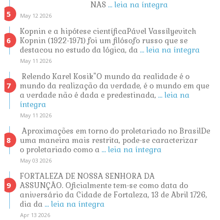
NAS
... leia na íntegra
May 12 2026
Kopnin e a hipótese científicaPável Vassílyevitch
Kopnin (1922-1971) foi um filósofo russo que se
destacou no estudo da lógica, da
... leia na íntegra
May 11 2026
Relendo Karel Kosik"O mundo da realidade é o
mundo da realização da verdade, é o mundo em que
a verdade não é dada e predestinada,
... leia na
íntegra
May 11 2026
Aproximações em torno do proletariado no BrasilDe
uma maneira mais restrita, pode-se caracterizar
o proletariado como a
... leia na íntegra
May 03 2026
FORTALEZA DE NOSSA SENHORA DA
ASSUNÇÃO. Oficialmente tem-se como data do
aniversário da Cidade de Fortaleza, 13 de Abril 1726,
dia da
... leia na íntegra
Apr 13 2026