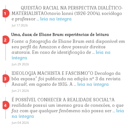
QUESTÃO RACIAL NA PERSPECTIVA DIALÉTICO-
MATERIALISTAOctavio Ianni (1926-2004), sociólogo
e professor
... leia na íntegra
Jul 17 2026
Uma, duas; de Eliane Brum: experiências de leitura
Fonte: a fotografia de Eliane Brum está disponível em
seu perfil da Amazon e deve possuir direitos
autorais. Em caso de identificação de
... leia na
íntegra
Jun 29 2026
IDEOLOGIA MACHISTA E FASCISMO"O Decalogo da
bôa esposa" foi publicado na edição nº 3 da revista
Anauê!, em agosto de 1935. A
... leia na íntegra
Jun 21 2026
É POSSÍVEL CONHECER A REALIDADE SOCIAL?A
realidade possui um imenso grau de conexões, o que
faz com que qualquer fenômeno não possa ser
... leia
na íntegra
Jun 04 2026