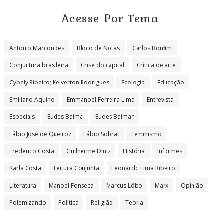
Acesse Por Tema
Antonio Marcondes
Bloco de Notas
Carlos Bonfim
Conjuntura brasileira
Crise do capital
Crítica de arte
Cybely Ribeiro; Kelverton Rodrigues
Ecologia
Educação
Emiliano Aquino
Emmanoel Ferreira Lima
Entrevista
Especiais
Eudes Baima
Eudes Baiman
Fábio José de Queiroz
Fábio Sobral
Feminismo
Frederico Costa
Guilherme Diniz
História
Informes
Karla Costa
Leitura Conjunta
Leonardo Lima Ribeiro
Literatura
Manoel Fonseca
Marcus Lôbo
Marx
Opinião
Polemizando
Política
Religião
Teoria